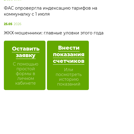
ФАС опровергла индексацию тарифов на
коммуналку с 1 июля
25.05
2026
ЖКХ-мошенники: главные уловки этого года
Внести
Оставить
показания
заявку
счетчиков
С помощью
простой
Или
формы в
посмотреть
личном
историю
кабинете
показаний