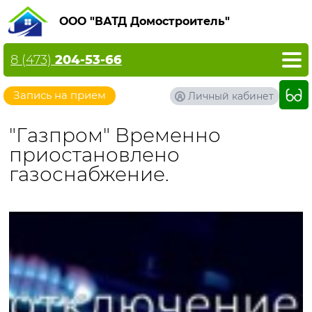
ООО "ВАТД Домостроитель"
8 (473)
204-53-66
Запись на прием
Личный кабинет
"Газпром" Временно
приостановлено
газоснабжение.