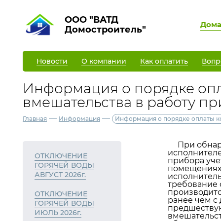
ООО "ВАТД
Дом
Домостроитель"
Новости
О компании
Как оплатить
Вопр
Информация о порядке опл
вмешательства в работу пр
—
—
Главная
Информация
Информация о порядке оплаты ко
При обнару
исполнителе
ОТКЛЮЧЕНИЕ
прибора уче
ГОРЯЧЕЙ ВОДЫ
помещениях,
АВГУСТ 2026г.
исполнитель
требование 
производитс
ОТКЛЮЧЕНИЕ
ранее чем с
ГОРЯЧЕЙ ВОДЫ
предшествую
ИЮЛЬ 2026г.
вмешательств