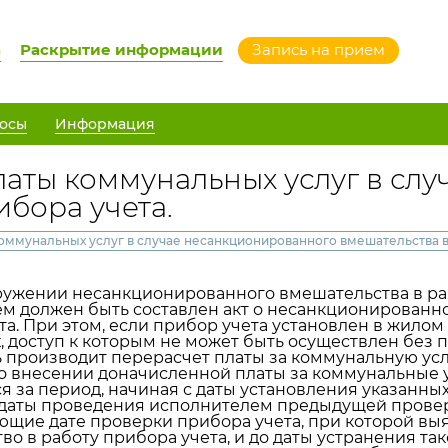
а
Раскрытие информации
Запись на прием
осы
Информация
аты коммунальных услуг в сл
ибора учета.
ммунальных услуг в случае несанкционированного вмешательства в 
жении несанкционированного вмешательства в раб
м должен быть составлен акт о несанкционированн
та. При этом, если прибор учета установлен в жило
 доступ к которым не может быть осуществлен без п
 производит перерасчет платы за коммунальную ус
о внесении доначисленной платы за коммунальные у
я за период, начиная с даты установления указанных
 даты проведения исполнителем предыдущей проверк
щие дате проверки прибора учета, при которой в
о в работу прибора учета, и до даты устранения так