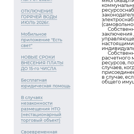
многокварти
коммунальны
ресурсосна
ОТКЛЮЧЕНИЕ
законодател
ГОРЯЧЕЙ ВОДЫ
электроснаб
ИЮЛЬ 2026г.
(самовольно
Собственник
заключения 
Мобильное
управляющей
приложение "Есть
настоящими 
свет"
индивидуаль
Собственник
НОВЫЕ СРОКИ
расчетного 
ресурсов, п
ВНЕСЕНИЯ ПЛАТЫ
случаев, ко
ДО 15-го ЧИСЛА
присоединен
в случае, е
Бесплатная
общего имущ
юридическая помощь
В случаях
незаконности
размещения НТО
(нестационарный
торговый объект)
Своевременная