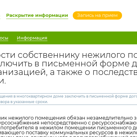
а
Раскрытие информации
Запись на прием
осы
Информация
сти собственнику нежилого п
ключить в письменной форме 
изацией, а также о последстви
и.
щения в многоквартирном доме заключить в письменной форме до
овора в указанные сроки.
к нежилого помещения обязан незамедлительно з
урсоснабжения непосредственно с ресурсоснабжающ
у потребителя в нежилом помещении письменного д
вающего поставку коммунальных ресурсов в нежил