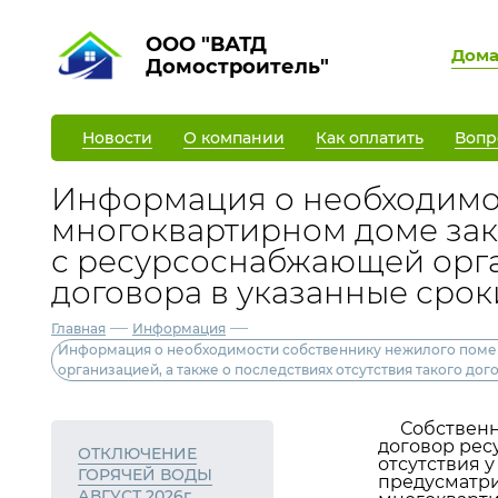
ООО "ВАТД
Дом
Домостроитель"
Новости
О компании
Как оплатить
Вопр
Информация о необходимо
многоквартирном доме за
с ресурсоснабжающей орган
договора в указанные срок
—
—
Главная
Информация
Информация о необходимости собственнику нежилого поме
организацией, а также о последствиях отсутствия такого дог
Собственни
договор рес
ОТКЛЮЧЕНИЕ
отсутствия 
ГОРЯЧЕЙ ВОДЫ
предусматри
АВГУСТ 2026г.