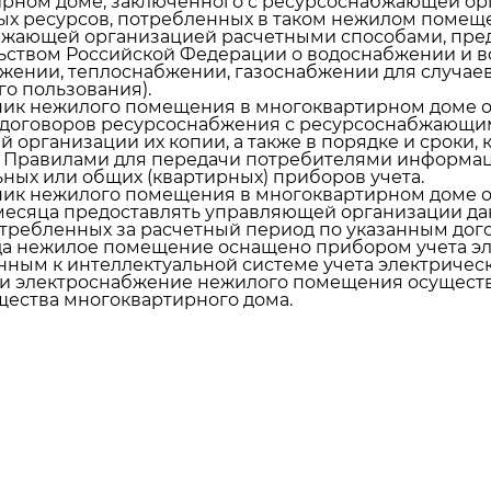
рном доме, заключенного с ресурсоснабжающей ор
х ресурсов, потребленных в таком нежилом помещ
бжающей организацией расчетными способами, пр
ьством Российской Федерации о водоснабжении и в
жении, теплоснабжении, газоснабжении для случае
го пользования).
 нежилого помещения в многоквартирном доме обя
договоров ресурсоснабжения с ресурсоснабжающи
 организации их копии, а также в порядке и сроки,
Правилами для передачи потребителями информац
ных или общих (квартирных) приборов учета.
 нежилого помещения в многоквартирном доме обя
месяца предоставлять управляющей организации д
отребленных за расчетный период по указанным дог
гда нежилое помещение оснащено прибором учета эл
ным к интеллектуальной системе учета электрическ
сли электроснабжение нежилого помещения осущест
ества многоквартирного дома.