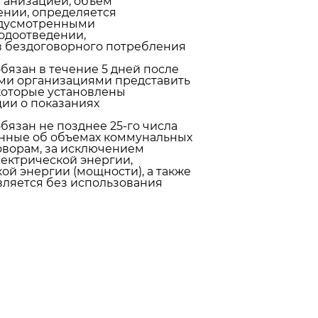
ганизацией, объем
ении, определяется
едусмотренными
одоотведении,
в бездоговорного потребления
зан в течение 5 дней после
ми организациями представить
 которые установлены
ии о показаниях
зан не позднее 25-го числа
анные об объемах коммунальных
оворам, за исключением
ектрической энергии,
ой энергии (мощности), а также
вляется без использования