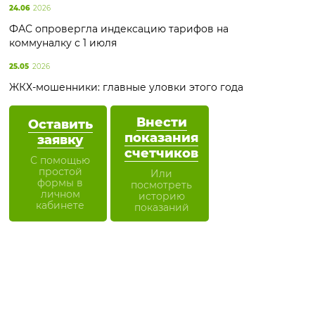
24.06
2026
ФАС опровергла индексацию тарифов на
коммуналку с 1 июля
25.05
2026
ЖКХ-мошенники: главные уловки этого года
Внести
Оставить
показания
заявку
счетчиков
С помощью
простой
Или
формы в
посмотреть
личном
историю
кабинете
показаний