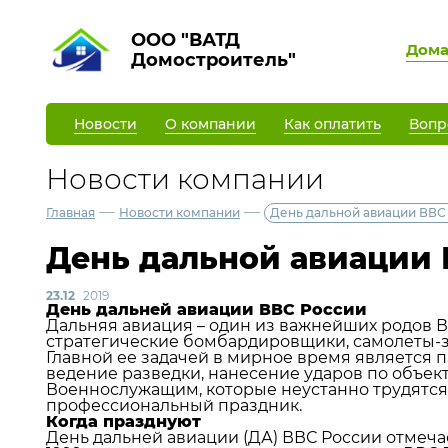
ООО "ВАТД
Дом
Домостроитель"
Новости
О компании
Как оплатить
Вопр
Новости компании
—
—
Главная
Новости компании
День дальной авиации ВВС
День дальной авиации 
23.12
2019
День дальней авиации ВВС России
Дальняя авиация – один из важнейших родов В
стратегические бомбардировщики, самолеты-
Главной ее задачей в мирное время является п
ведение разведки, нанесение ударов по объект
Военнослужащим, которые неустанно трудятся 
профессиональный праздник.
Когда празднуют
День дальней авиации (ДА) ВВС России отмечае