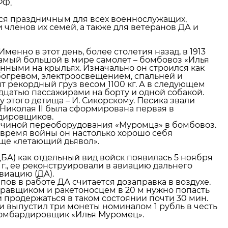
РФ.
тся праздничным для всех военнослужащих,
членов их семей, а также для ветеранов ДА и
енно в этот день, более столетия назад, в 1913
самый большой в мире самолет – бомбовоз «Илья
ными на крыльях. Изначально он строился как
богревом, электроосвещением, спальней и
т рекордный груз весом 1100 кг. А в следующем
адцатью пассажирами на борту и одной собакой.
этого детища – И. Сикорскому. Песика звали
а Николая II была сформирована первая в
дировщиков.
чиной переоборудования «Муромца» в бомбовоз.
а время войны он настолько хорошо себя
ще «летающий дьявол».
А) как отдельный вид войск появилась 5 ноября
2 г., ее реконструировали в авиацию дальнего
авиацию (ДА).
ов в работе ДА считается дозаправка в воздухе.
правщиком и ракетоносцем в 20 м нужно попасть
 продержаться в таком состоянии почти 30 мин.
 выпустил три монеты номиналом 1 рубль в честь
бомбардировщик «Илья Муромец».