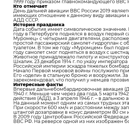
1999 году приказом главнокомандующего ВВС 
Кто отмечает
День дальней авиации ВВС России 2019 являе
имеющих отношение к данному виду авиации и 
АДД СССР.
История праздника
Дата события имеет символическое значение. Им
году в Петербурге поднялся в воздух первый 
Муромец» с четырьмя двигателями, расположен
простой пассажирский самолет-гидроплан с о
туалетом. В том же году «Муромцем» был подня
году самолет смог подняться в воздух с шестн
Животное принадлежало пилоту и конструктору 
Шкалик. 23 декабря 1914 г. по указу император
Российской империи эскадра тяжелых бомбар
Начало Первой мировой войны послужило при
Его «одели» в стальную броню и вооружили. З
зарекомендовал, что получил у немцев прозви
Интересные факты
Впервые дальнебомбардировочная авиация (ДБ
1940 г. Меньше чем через два года, 5 марта 194
действия (АДД), а 3 апреля 1946 г. – в дальнюю 
На данный момент одним из самых трудных этап
При скорости 600 км/ч и расстоянии между за
штангой дозаправки в конус диаметром 80 см и
В 2009 году Центробанк Российской Федерации
ВВС РФ. На реверсе одной из них изображен 