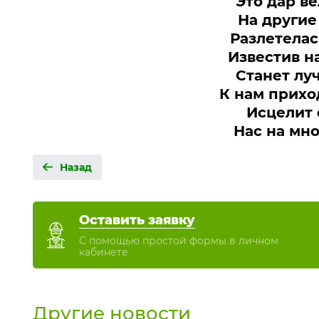
Это дар в
На другие
Разлетелас
Известив н
Станет лу
К нам прихо
Исцелит 
Нас на мно
Назад
Оставить заявку
С помощью простой формы в личном
кабинете
Другие новости