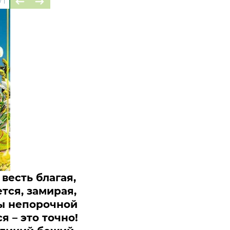
/
1
весть благая,
тся, замирая,
вы непорочной
я – это точно!