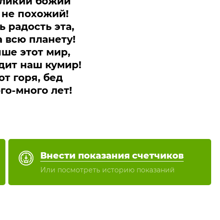
еликий божий
 не похожий!
ь радость эта,
а всю планету!
чше этот мир,
дит наш кумир!
от горя, бед
го-много лет!
Внести показания счетчиков
Или посмотреть историю показаний