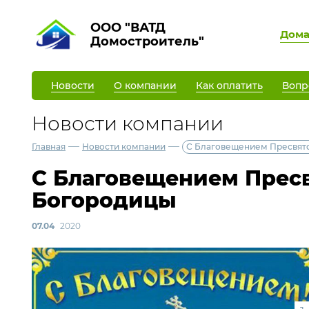
ООО "ВАТД
Дом
Домостроитель"
Новости
О компании
Как оплатить
Вопр
Новости компании
—
—
Главная
Новости компании
С Благовещением Пресвят
С Благовещением Прес
Богородицы
07.04
2020