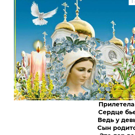
1
Прилетела 
Сердце бье
Ведь у де
Сын родитс