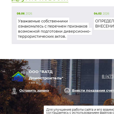
08.06
2026
04.02
2026
Уважаемые собственники
ОПРЕДЕЛ
ознакомьтесь с перечнем признаков
ВНЕСЕНИ
возможной подготовки диверсионно-
террористических актов.
ООО "ВАТД
8 (473
Домостроитель"
© 2026
Оставить заявку
Внести показания сче
Для улучшения работы сайта и его взаим
соглашаетесь с использованием файлов c