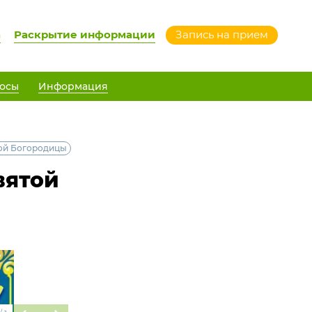
а
Раскрытие информации
Запись на прием
осы
Информация
ой Богородицы
вятой