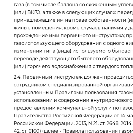
газа (в том числе баллона со сжиженным углев
(или) ВКГО, а также в следующих случаях: пер
принадлежащие им на праве собственности (
жилые помещения, кроме случаев наличия у д
прохождение ими первичного инструктажа; п
газоиспользующего оборудования с одного вид
изменении типа (вида) используемого бытово
переводе действующего бытового оборудован
(или) горячего водоснабжения с твердого топли
2.4. Первичный инструктаж должен проводитьс
сотрудником специализированной организаци
установленным Правилами пользования газом 
использовании и содержании внутридомового 
предоставлении коммунальной услуги по газ
Правительства Российской Федерации от 14 мая
Российской Федерации, 2013, N 21, ст. 2648; 2014, N 18
42, ст. 6160) (далее - Правила пользования газ