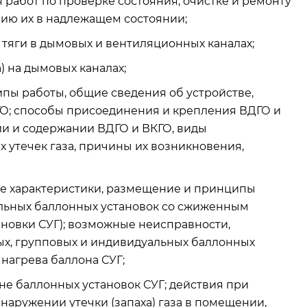
работ по проверке состояния, очистке и ремонту
ию их в надлежащем состоянии;
 тяги в дымовых и вентиляционных каналах;
 на дымовых каналах;
пы работы, общие сведения об устройстве,
ГО; способы присоединения и крепления ВДГО и
ии и содержании ВДГО и ВКГО, виды
 утечек газа, причины их возникновения,
ие характеристики, размещение и принципы
льных баллонных установок со сжиженным
ановки СУГ); возможные неисправности,
х, групповых и индивидуальных баллонных
 нагрева баллона СУГ;
не баллонных установок СУГ; действия при
аружении утечки (запаха) газа в помещении,