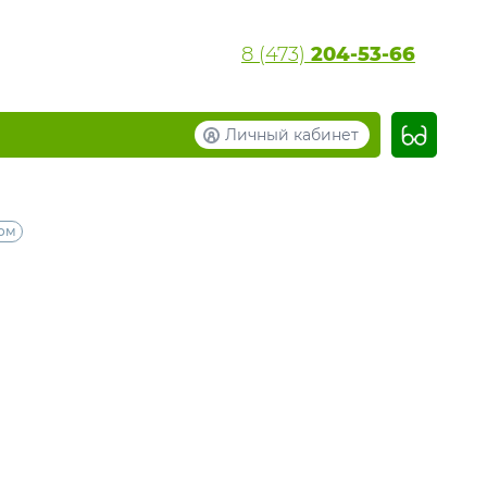
8 (473)
204-53-66
Личный кабинет
зом