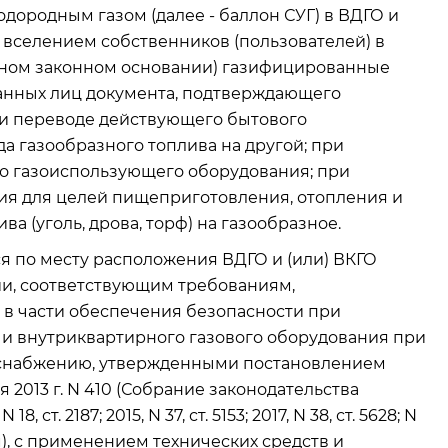
одородным газом (далее - баллон СУГ) в ВДГО и
ед вселением собственников (пользователей) в
ином законном основании) газифицированные
анных лиц документа, подтверждающего
ри переводе действующего бытового
а газообразного топлива на другой; при
го газоиспользующего оборудования; при
ия для целей пищеприготовления, отопления и
ва (уголь, дрова, торф) на газообразное.
я по месту расположения ВДГО и (или) ВКГО
и, соответствующим требованиям,
в части обеспечения безопасности при
и внутриквартирного газового оборудования при
оснабжению, утвержденными постановлением
 2013 г. N 410 (Собрание законодательства
, ст. 2187; 2015, N 37, ст. 5153; 2017, N 38, ст. 5628; N
ом), с применением технических средств и