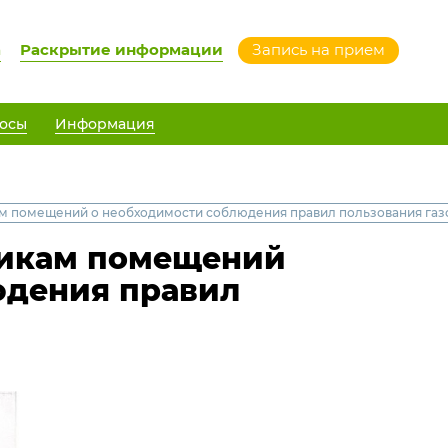
а
Раскрытие информации
Запись на прием
осы
Информация
м помещений о необходимости соблюдения правил пользования га
никам помещений
юдения правил