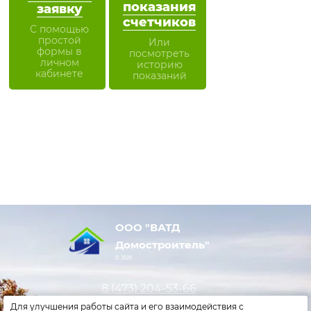
показания
заявку
счетчиков
С помощью
простой
Или
формы в
посмотреть
личном
историю
кабинете
показаний
ООО "ВАТД
Домостроитель"
© 2026
8 (473)
204-53-66
Для улучшения работы сайта и его взаимодействия с