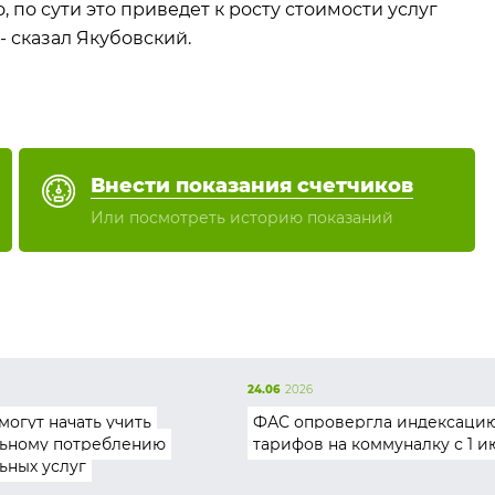
, по сути это приведет к росту стоимости услуг
 - сказал Якубовский.
Внести показания счетчиков
Или посмотреть историю показаний
24.06
2026
могут начать учить
ФАС опровергла индексаци
ьному потреблению
тарифов на коммуналку с 1 и
ьных услуг