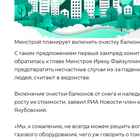
1
Минстрой планирует включить очистку балконо
С таким предложением первый зампред комит
обратилась к главе Минстроя Иреку Файзуллину
предотвратить несчастные случаи из-за падени
людей, считают в ведомстве.
Включение очистки балконов от снега и налед
росту их стоимости, заявил РИА Новости член 
Якубовский.
«Мы, к сожалению, не всегда можем решить во
газового оборудования, чего уж говорить о то