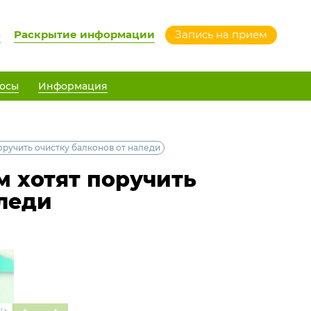
а
Раскрытие информации
Запись на прием
осы
Информация
ручить очистку балконов от наледи
 хотят поручить
аледи