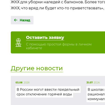
ЖКХ для уборки наледей с балконов. Более того
ЖКХ, что вряд ли будет кто-то приветствовать»,
Назад
Оставить заявку
С помощью простой формы в личном
кабинете
Другие новости
03.08
2026
31.07
2026
В России могут ввести предельный
В школах 
срок отключение горячей воды
рационал
коммунал