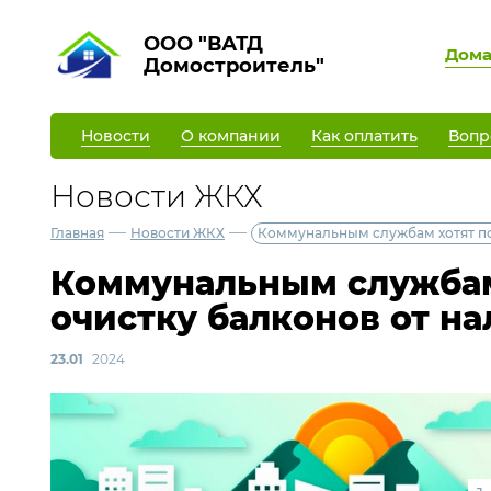
ООО "ВАТД
Дом
Домостроитель"
Новости
О компании
Как оплатить
Вопр
Новости ЖКХ
—
—
Главная
Новости ЖКХ
Коммунальным службам хотят по
Коммунальным службам
очистку балконов от н
23.01
2024