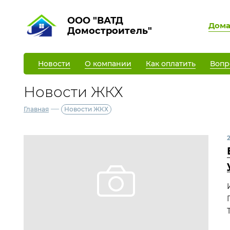
ООО "ВАТД
Дом
Домостроитель"
Новости
О компании
Как оплатить
Вопр
Новости ЖКХ
—
Главная
Новости ЖКХ
2