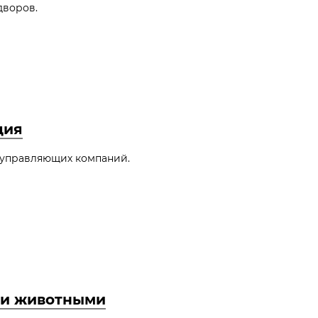
дворов.
ция
и управляющих компаний.
ми животными