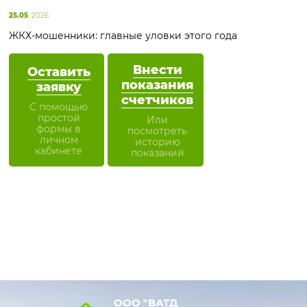
25.05
2026
ЖКХ-мошенники: главные уловки этого года
Внести
Оставить
показания
заявку
счетчиков
С помощью
простой
Или
формы в
посмотреть
личном
историю
кабинете
показаний
ООО "ВАТД